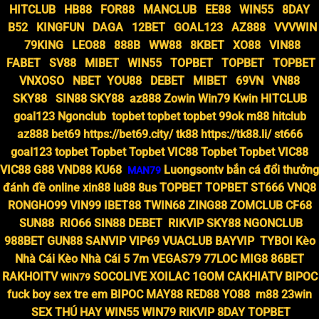
HITCLUB
HB88
FOR88
MANCLUB
EE88
WIN55
8DAY
B52
KINGFUN
DAGA
12BET
GOAL123
AZ888
VVVWIN
79KING
LEO88
888B
WW88
8KBET
XO88
VIN88
FABET
SV88
MIBET
WIN55
TOPBET
TOPBET
TOPBET
VNXOSO
NBET
YOU88
DEBET
MIBET
69VN
VN88
SKY88
SIN88
SKY88
az888
Zowin
Win79
Kwin
HITCLUB
goal123
Ngonclub
topbet
topbet
topbet
99ok
m88
hitclub
az888
bet69
https://bet69.city/
tk88
https://tk88.li/
st666
goal123
topbet
Topbet
Topbet
VIC88
Topbet
Topbet
VIC88
VIC88
G88
VND88
KU68
Luongsontv
bắn cá đổi thưởng
MAN79
đánh đề online
xin88
lu88
8us
TOPBET
TOPBET
ST666
VNQ8
RONGHO99
VIN99
IBET88
TWIN68
ZING88
ZOMCLUB
CF68
SUN88
RIO66
SIN88
DEBET
RIKVIP
SKY88
NGONCLUB
988BET
GUN88
SANVIP
VIP69
VUACLUB
BAYVIP
TYBOI
Kèo
Nhà Cái
Kèo Nhà Cái 5
7m
VEGAS79
77LOC
MIG8
86BET
RAKHOITV
SOCOLIVE
XOILAC
1GOM
CAKHIATV
BIPOC
WIN79
fuck boy
sex tre em
BIPOC
MAY88
RED88
YO88
m88
23win
SEX THÚ HAY
WIN55
WIN79
RIKVIP
8DAY
TOPBET