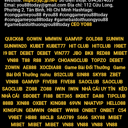
Website:
https://jqc.jp.net/
Số điện thoại: 0945874637
Emai:
you88today@gmail.com
Địa chỉ: 112 Cửu Long,
Phường 2, Tân Bình, Hồ Chí Minh Hashtags:
#conggameyou88 #you88 #conggameyou88today
#conggameyou88today #gamebaidoithuongyou88
#gamebaidoithuongyou88today
CEO YO88
QUICK68
GOWIN
MMWIN
GAMVIP
GOLD88
SUNWIN
SUNWIN20
KUBET
KUBET77
HIT CLUB
HITCLUB
I9BET
I9 BET
DEBET
DEBET
VIN777
JBO
BK8
RED88
MIBET
VN88
T88
R88
XVIP
CHOANGCLUB
TOPZO
DEBET
ZOWIN
AE888
XOCDIA88
Game Bài Đổi Thưởng
Game
Bài Đổi Thưởng
nohu
B52CLUB
SIN88
SKY88
ZBET
VIN88
GAMVIP
FIVE88
FIVE88
SAOCLUB
SAOCLUB
SAOCLUB
ZO88
ZO88
IWIN
IWIN
NHÀ CÁI UY TÍN
KÈO
NHÀ CÁI
SBOBET
FI88
BET365
8KBET
DA88
TIPCLUB
888B
XIN88
OXBET
KING88
69VN
NHATVIP
HELLO88
KINGFUN
GEMWIN
ONBET
WW88
ONBET
ONBET
C54
V9BET
HB88
88CLB
SAO789
S666
SKY88
MIBET
MIBET
MIBET
MIBET
VN88
VN88
VN88
VN88