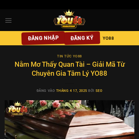
Bỏ
qua
nội
dung
ĐĂNG NHẬP
ĐĂNG KÝ
YO88
TIN TỨC YO88
Nằm Mơ Thấy Quan Tài – Giải Mã Từ
Chuyên Gia Tâm Lý YO88
ĐĂNG VÀO
THÁNG 4 17, 2025
BỞI
SEO