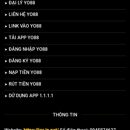
ĐẠI LÝ YO88
LIÊN HỆ YO88
LINK VÀO YO88
TẢI APP YO88
ĐĂNG NHẬP YO88
ĐĂNG KÝ YO88
NẠP TIỀN YO88
RÚT TIỀN YO88
DỬ DỤNG APP 1.1.1.1
THÔNG TIN