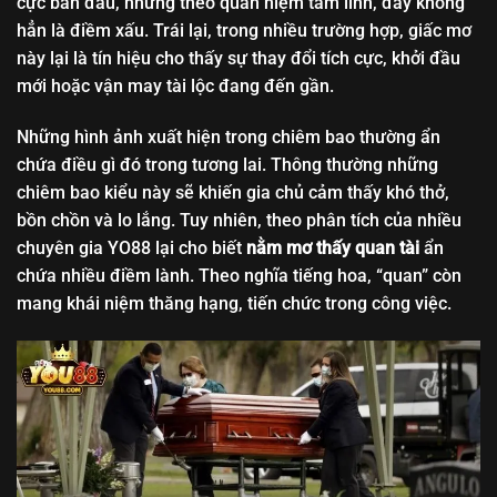
cực ban đầu, nhưng theo quan niệm tâm linh, đây không
hẳn là điềm xấu. Trái lại, trong nhiều trường hợp, giấc mơ
này lại là tín hiệu cho thấy sự thay đổi tích cực, khởi đầu
mới hoặc vận may tài lộc đang đến gần.
Những hình ảnh xuất hiện trong chiêm bao thường ẩn
chứa điều gì đó trong tương lai. Thông thường những
chiêm bao kiểu này sẽ khiến gia chủ cảm thấy khó thở,
bồn chồn và lo lắng. Tuy nhiên, theo phân tích của nhiều
chuyên gia YO88 lại cho biết
nằm mơ thấy quan tài
ẩn
chứa nhiều điềm lành. Theo nghĩa tiếng hoa, “quan” còn
mang khái niệm thăng hạng, tiến chức trong công việc.