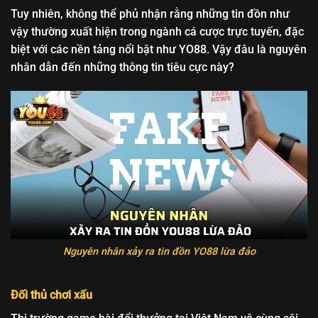
Tuy nhiên, không thể phủ nhận rằng những tin đồn như
vậy thường xuất hiện trong ngành cá cược trực tuyến, đặc
biệt với các nền tảng nổi bật như YO88. Vậy đâu là nguyên
nhân dẫn đến những thông tin tiêu cực này?
Nguyên nhân xảy ra tin đồn YO88 lừa đảo
Đối thủ chơi xấu