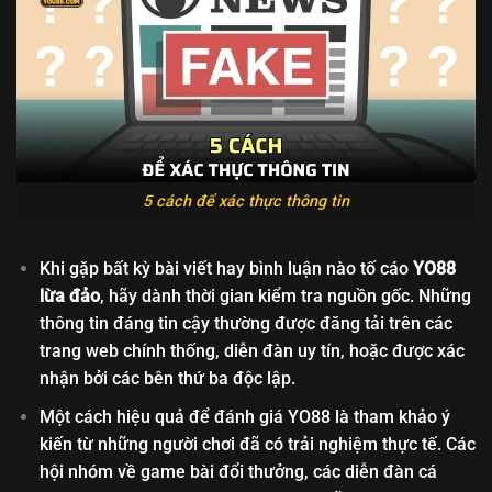
5 cách để xác thực thông tin
Khi gặp bất kỳ bài viết hay bình luận nào tố cáo
YO88
lừa đảo
, hãy dành thời gian kiểm tra nguồn gốc. Những
thông tin đáng tin cậy thường được đăng tải trên các
trang web chính thống, diễn đàn uy tín, hoặc được xác
nhận bởi các bên thứ ba độc lập.
Một cách hiệu quả để đánh giá YO88 là tham khảo ý
kiến từ những người chơi đã có trải nghiệm thực tế. Các
hội nhóm về game bài đổi thưởng, các diễn đàn cá