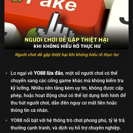
Người chơi dễ gặp thiệt hại khi không hiểu rõ thực hư
Lo ngại về
YO88 lừa đảo
, một số người chơi có thể
chuyển sang các cổng game khác mà không kiểm tra
kỹ lưỡng. Nhiều nền tảng kém uy tín, không được cấp
phép, hoặc hoạt động chui có thể lợi dụng tình hình để
thu hút người chơi, dẫn đến nguy cơ mất tiền hoặc
thông tin cá nhân.
YO88 nổi bật với hệ thống trò chơi phong phú, tỷ lệ trả
thưởng cạnh tranh, và dịch vụ hỗ trợ chuyên nghiệp.