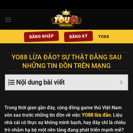
Bỏ
qua
nội
dung
ĐĂNG NHẬP
ĐĂNG KÝ
YO88
YO88 LỪA ĐẢO? SỰ THẬT ĐẰNG SAU
NHỮNG TIN ĐỒN TRÊN MẠNG
Nội dung bài viết
Trong thời gian gần đây, cộng đồng game thủ Việt Nam
xôn xao trước những tin đồn về việc
YO88 lừa đảo
. Liệu
nhà cái có thực sự không minh bạch, hay đây chỉ là chiêu
trò nhằm hạ bệ một nền tảng đang phát triển mạnh mẽ?