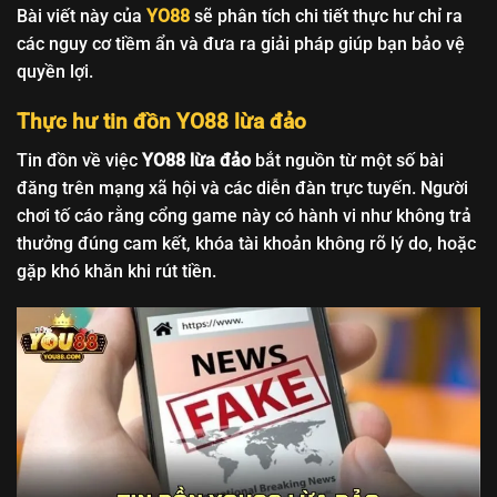
Bài viết này của
YO88
sẽ phân tích chi tiết thực hư chỉ ra
các nguy cơ tiềm ẩn và đưa ra giải pháp giúp bạn bảo vệ
quyền lợi.
Thực hư tin đồn YO88 lừa đảo
Tin đồn về việc
YO88 lừa đảo
bắt nguồn từ một số bài
đăng trên mạng xã hội và các diễn đàn trực tuyến. Người
chơi tố cáo rằng cổng game này có hành vi như không trả
thưởng đúng cam kết, khóa tài khoản không rõ lý do, hoặc
gặp khó khăn khi rút tiền.