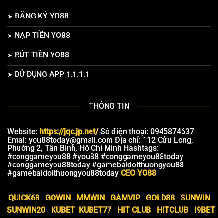
ĐĂNG KÝ YO88
NẠP TIỀN YO88
RÚT TIỀN YO88
DỬ DỤNG APP 1.1.1.1
THÔNG TIN
Website:
https://jqc.jp.net/
Số điện thoại: 0945874637
Emai:
you88today@gmail.com
Địa chỉ: 112 Cửu Long,
Phường 2, Tân Bình, Hồ Chí Minh Hashtags:
#conggameyou88 #you88 #conggameyou88today
#conggameyou88today #gamebaidoithuongyou88
#gamebaidoithuongyou88today
CEO YO88
QUICK68
GOWIN
MMWIN
GAMVIP
GOLD88
SUNWIN
SUNWIN20
KUBET
KUBET77
HIT CLUB
HITCLUB
I9BET