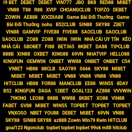
I9 BET
DEBET
DEBET
VIN777
JBO
BK8
RED88
MIBET
VN88
T88
R88
XVIP
CHOANGCLUB
TOPZO
DEBET
ZOWIN
AE888
XOCDIA88
Game Bài Đổi Thưởng
Game
Bài Đổi Thưởng
nohu
B52CLUB
SIN88
SKY88
ZBET
VIN88
GAMVIP
FIVE88
FIVE88
SAOCLUB
SAOCLUB
SAOCLUB
ZO88
ZO88
IWIN
IWIN
NHÀ CÁI UY TÍN
KÈO
NHÀ CÁI
SBOBET
FI88
BET365
8KBET
DA88
TIPCLUB
888B
XIN88
OXBET
KING88
69VN
NHATVIP
HELLO88
KINGFUN
GEMWIN
ONBET
WW88
ONBET
ONBET
C54
V9BET
HB88
88CLB
SAO789
S666
SKY88
MIBET
MIBET
MIBET
MIBET
VN88
VN88
VN88
VN88
HITCLUB
HB88
FOR88
MANCLUB
EE88
WIN55
8DAY
B52
KINGFUN
DAGA
12BET
GOAL123
AZ888
VVVWIN
79KING
LEO88
888B
WW88
8KBET
XO88
VIN88
FABET
SV88
MIBET
WIN55
TOPBET
TOPBET
TOPBET
VNXOSO
NBET
YOU88
DEBET
MIBET
69VN
VN88
SKY88
SIN88
SKY88
az888
Zowin
Win79
Kwin
HITCLUB
goal123
Ngonclub
topbet
topbet
topbet
99ok
m88
hitclub