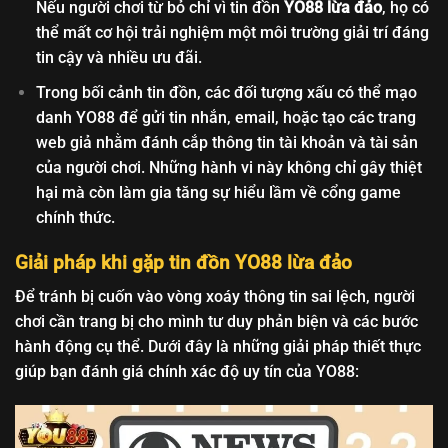
Nếu người chơi từ bỏ chỉ vì tin đồn
YO88 lừa đảo
, họ có
thể mất cơ hội trải nghiệm một môi trường giải trí đáng
tin cậy và nhiều ưu đãi.
Trong bối cảnh tin đồn, các đối tượng xấu có thể mạo
danh YO88 để gửi tin nhắn, email, hoặc tạo các trang
web giả nhằm đánh cắp thông tin tài khoản và tài sản
của người chơi. Những hành vi này không chỉ gây thiệt
hại mà còn làm gia tăng sự hiểu lầm về cổng game
chính thức.
Giải pháp khi gặp tin đồn YO88 lừa đảo
Để tránh bị cuốn vào vòng xoáy thông tin sai lệch, người
chơi cần trang bị cho mình tư duy phản biện và các bước
hành động cụ thể. Dưới đây là những giải pháp thiết thực
giúp bạn đánh giá chính xác độ uy tín của YO88: