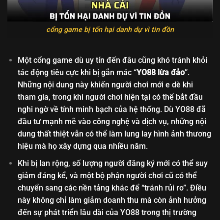
cổng game bị tổn hại danh dự vì tin đồn
Một cổng game dù uy tín đến đâu cũng khó tránh khỏi
tác động tiêu cực khi bị gắn mác “
YO88 lừa đảo
”.
Những nội dung này khiến người chơi mới e dè khi
tham gia, trong khi người chơi hiện tại có thể bắt đầu
nghi ngờ về tính minh bạch của hệ thống. Dù YO88 đã
đầu tư mạnh mẽ vào công nghệ và dịch vụ, những nội
dung thất thiệt vẫn có thể làm lung lay hình ảnh thương
hiệu mà họ xây dựng qua nhiều năm.
Khi bị lan rộng, số lượng người đăng ký mới có thể suy
giảm đáng kể, và một bộ phận người chơi cũ có thể
chuyển sang các nền tảng khác để “tránh rủi ro”. Điều
này không chỉ làm giảm doanh thu mà còn ảnh hưởng
đến sự phát triển lâu dài của YO88 trong thị trường