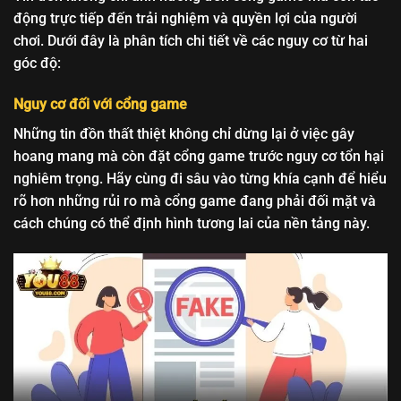
động trực tiếp đến trải nghiệm và quyền lợi của người
chơi. Dưới đây là phân tích chi tiết về các nguy cơ từ hai
góc độ:
Nguy cơ đối với cổng game
Những tin đồn thất thiệt không chỉ dừng lại ở việc gây
hoang mang mà còn đặt cổng game trước nguy cơ tổn hại
nghiêm trọng. Hãy cùng đi sâu vào từng khía cạnh để hiểu
rõ hơn những rủi ro mà cổng game đang phải đối mặt và
cách chúng có thể định hình tương lai của nền tảng này.