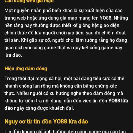
Các trang web giả mạo
Một nguyên nhân phổ biến khác là sự xuất hiện của các
trang web hoặc ứng dụng giả mạo mang tên YO88. Những
nền tảng này thường được thiết kế giống hệt giao diện
chính thức để lừa người chơi nạp tiền, sau đó chiếm đoạt
tài sản. Khi gặp sự cố, người chơi lầm tưởng rằng họ đang
giao dịch với cổng game thật và quy kết cổng game này
lừa đảo.
Hiệu ứng đám đông
Trong thời đại mạng xã hội, một bài đăng tiêu cực có thể
nhanh chóng lan rộng mà không cần bằng chứng xác
thực. Nhiều người có xu hướng nghe theo đám đông mà
không tự kiểm tra nội dung, dẫn đến việc tin đồn
YO88 lừa
đảo
ngày càng được khuếch đại.
Nguy cơ từ tin đồn YO88 lừa đảo
Tin đồn không chỉ ảnh hưởng đến cổng game mà còn tác