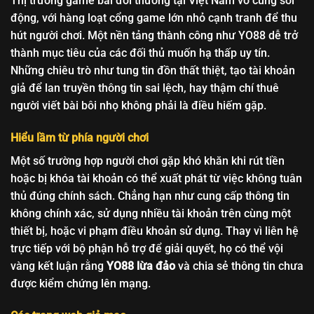
Thị trường game bài đổi thưởng tại Việt Nam vô cùng sôi
động, với hàng loạt cổng game lớn nhỏ cạnh tranh để thu
hút người chơi. Một nền tảng thành công như YO88 dễ trở
thành mục tiêu của các đối thủ muốn hạ thấp uy tín.
Những chiêu trò như tung tin đồn thất thiệt, tạo tài khoản
giả để lan truyền thông tin sai lệch, hay thậm chí thuê
người viết bài bôi nhọ không phải là điều hiếm gặp.
Hiểu lầm từ phía người chơi
Một số trường hợp người chơi gặp khó khăn khi rút tiền
hoặc bị khóa tài khoản có thể xuất phát từ việc không tuân
thủ đúng chính sách. Chẳng hạn như cung cấp thông tin
không chính xác, sử dụng nhiều tài khoản trên cùng một
thiết bị, hoặc vi phạm điều khoản sử dụng. Thay vì liên hệ
trực tiếp với bộ phận hỗ trợ để giải quyết, họ có thể vội
vàng kết luận rằng
YO88 lừa đảo
và chia sẻ thông tin chưa
được kiểm chứng lên mạng.