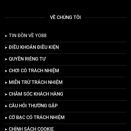
VỀ CHÚNG TÔI
TIN ĐỒN VỀ YO88
ĐIỀU KHOẢN ĐIỀU KIỆN
QUYỀN RIÊNG TƯ
CHƠI CÓ TRÁCH NHIỆM
MIỄN TRỪ TRÁCH NHIỆM
CHĂM SÓC KHÁCH HÀNG
CÂU HỎI THƯỜNG GẶP
CỜ BẠC CÓ TRÁCH NHIỆM
CHÍNH SÁCH COOKIE